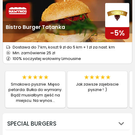
Bistro Burger Tatanka
-5%
Dostawa do 7 km, koszt 9 zł do 5 km + 1 zł za nast. km
Min. zamówienie 25 zł
100% soczystej wołowiny Limousine
★
★
★
★
★
★
★
★
★
★
Smakowo pysznie. Mięso
Jak zawsze zajebiscie
petarda. Bułka do wymiany.
pyszne ! :)
H
Bądź musiałbym zjeść na
miejscu. Na wynos...
SPECIAL BURGERS