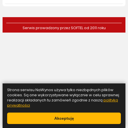
Serwis prowadzony przez
SOFTEL
od 2011 roku
Strona serwisu NaWynos używa tylko niezbędnych plików
cookies. Są one wykorzystywane wyłącznie w celu sprawnej
realizacji składanych tu zamówień zgodnie z naszą
polityką
prywatności
Akceptuję